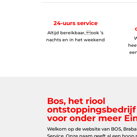
24-uurs service
Altijd bereikbaar, ook ’s
W
nachts en in het weekend
hee
een
Bos, het riool
ontstoppingsbedrijf
voor onder meer E
Welkom op de website van BOS, Braba
Service. Onze naam geeft al een hoop pr