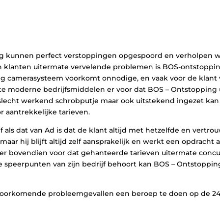
ng kunnen perfect verstoppingen opgespoord en verholpen w
n klanten uitermate vervelende problemen is BOS-ontstoppin
ig camerasysteem voorkomt onnodige, en vaak voor de klant
e moderne bedrijfsmiddelen er voor dat BOS – Ontstopping u n
 slecht werkend schrobputje maar ook uitstekend ingezet kan 
 aantrekkelijke tarieven.
 als dat van Ad is dat de klant altijd met hetzelfde en vert
 hij blijft altijd zelf aansprakelijk en werkt een opdracht a
rgt er bovendien voor dat gehanteerde tarieven uitermate con
de speerpunten van zijn bedrijf behoort kan BOS – Ontstopping 
n voorkomende probleemgevallen een beroep te doen op de 24