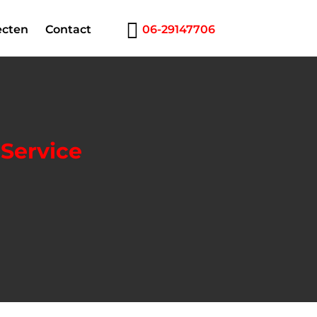
ecten
Contact
06-29147706
Service