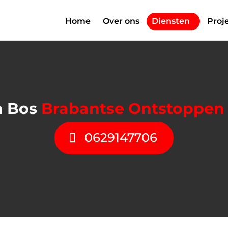
Home
Over ons
Diensten
Proj
n Bos
Brabantse Ontstoppen 
0629147706