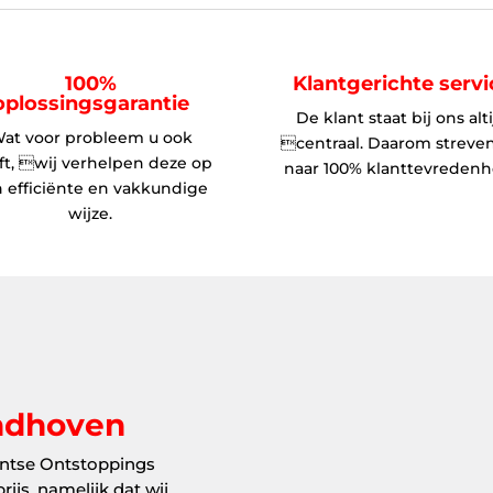
100%
Klantgerichte servi
oplossingsgarantie
De klant staat bij ons alt
at voor probleem u ook
centraal. Daarom streve
ft, wij verhelpen deze op
naar 100% klanttevredenh
 efficiënte en vakkundige
wijze.
indhoven
ntse Ontstoppings
ijs, namelijk dat wij